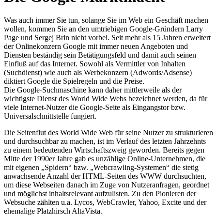
Was auch immer Sie tun, solange Sie im Web ein Geschäft machen
wollen, kommen Sie an den umtriebigen Google-Gründern Larry
Page und Sergej Brin nicht vorbei. Seit mehr als 15 Jahren erweitert
der Onlinekonzern Google mit immer neuen Angeboten und
Diensten beständig sein Betätigungsfeld und damit auch seinen
Einfluß auf das Internet. Sowohl als Vermittler von Inhalten
(Suchdienst) wie auch als Werbekonzern (Adwords/Adsense)
diktiert Google die Spielregeln und die Preise.
Die Google-Suchmaschine kann daher mittlerweile als der
wichtigste Dienst des World Wide Webs bezeichnet werden, da für
viele Internet-Nutzer die Google-Seite als Eingangstor bzw.
Universalschnittstelle fungiert.
Die Seitenflut des World Wide Web für seine Nutzer zu strukturieren
und durchsuchbar zu machen, ist im Verlauf des letzten Jahrzehnts
zu einem bedeutenden Wirtschaftszweig geworden. Bereits gegen
Mitte der 1990er Jahre gab es unzählige Online-Unternehmen, die
mit eigenen „Spidern“ bzw. „Webcrawling-Systemen“ die stetig
anwachsende Anzahl der HTML-Seiten des WWW durchsuchten,
um diese Webseiten danach im Zuge von Nutzeranfragen, geordnet
und möglichst inhaltsrelevant aufzulisten. Zu den Pionieren der
Websuche zählten u.a. Lycos, WebCrawler, Yahoo, Excite und der
ehemalige Platzhirsch AltaVista.