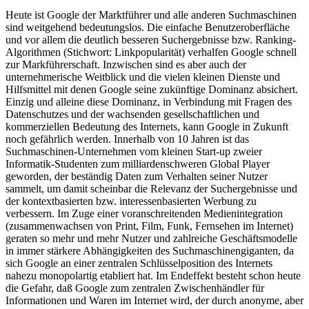
Heute ist Google der Marktführer und alle anderen Suchmaschinen
sind weitgehend bedeutungslos. Die einfache Benutzeroberfläche
und vor allem die deutlich besseren Suchergebnisse bzw. Ranking-
Algorithmen (Stichwort: Linkpopularität) verhalfen Google schnell
zur Markführerschaft. Inzwischen sind es aber auch der
unternehmerische Weitblick und die vielen kleinen Dienste und
Hilfsmittel mit denen Google seine zukünftige Dominanz absichert.
Einzig und alleine diese Dominanz, in Verbindung mit Fragen des
Datenschutzes und der wachsenden gesellschaftlichen und
kommerziellen Bedeutung des Internets, kann Google in Zukunft
noch gefährlich werden. Innerhalb von 10 Jahren ist das
Suchmaschinen-Unternehmen vom kleinen Start-up zweier
Informatik-Studenten zum milliardenschweren Global Player
geworden, der beständig Daten zum Verhalten seiner Nutzer
sammelt, um damit scheinbar die Relevanz der Suchergebnisse und
der kontextbasierten bzw. interessenbasierten Werbung zu
verbessern. Im Zuge einer voranschreitenden Medienintegration
(zusammenwachsen von Print, Film, Funk, Fernsehen im Internet)
geraten so mehr und mehr Nutzer und zahlreiche Geschäftsmodelle
in immer stärkere Abhängigkeiten des Suchmaschinengiganten, da
sich Google an einer zentralen Schlüsselposition des Internets
nahezu monopolartig etabliert hat. Im Endeffekt besteht schon heute
die Gefahr, daß Google zum zentralen Zwischenhändler für
Informationen und Waren im Internet wird, der durch anonyme, aber