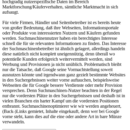
hochgradig nutzerspezifische Daten im Bereich
Marktforschung/Käuferverhalten, sämtliche Marktmacht in sich
aufsaugt.
Für viele Firmen, Händler und Seitenbetreiber ist es bereits heute
von großer Bedeutung, daß ihre Webseiten, Informationsportale
oder Produkte von interessierten Nutzern und Käufern gefunden
werden. Suchmaschinennutzer haben ein berechtigtes Interesse
schnell die für sie relevanten Informationen zu finden. Das Interesse
der Suchmaschinenbetreiber ist ähnlich gelagert, allerdings handeln
diese natürlich nicht komplett uneigennützig, denn überall wo
potentielle Kunden erfolgreich weitervermittelt werden, sind
Werbung und Provisionen ja nicht unüblich. Problematisch bleibt
nur die Tatsache, daß Google seine Vormachtstellung soweit
ausnutzen könnte und irgendwann ganz gezielt bestimmte Websites
in den Suchergebnissen weiter vorne auftauchen, beispielsweise
Webseiten die für Google bessere Verdienste oder mehr Provision
versprechen. Denn Suchmaschinen-Nutzer beachten in der Regel
nur die vordersten Plätze in den Suchergebnissen und deshalb ist in
vielen Branchen ein harter Kampf um die vordersten Positionen
entbrannt. Suchmaschinenoptimierer wie wir werden angeheuert,
(Back-)Links gemietet, Inhalte eingekauft, denn wer bei Google
vorne steht, kann dies auf die eine oder andere Art in bare Münze
verwandeln.